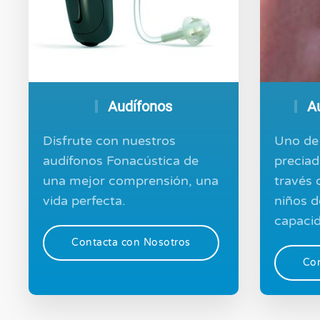
Audífonos
Au
Disfrute con nuestros
Uno de 
audífonos Fonacústica de
preciad
una mejor comprensión, una
través d
vida perfecta.
niños d
capacid
Contacta con Nosotros
Con