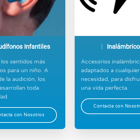
dífonos Infantiles
Inalámbrico
los sentidos más
Accesorios inalámbric
os para un niño. A
adaptados a cualquier
e la audición, los
necesidad, para disfru
esarrollan toda
una vida perfecta.
ad.
Contacta con Nosot
tacta con Nosotros